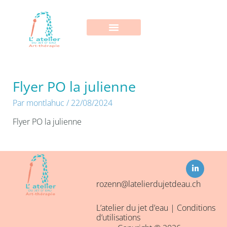
Aller
au
contenu
Flyer PO la julienne
Par
montlahuc
/
22/08/2024
Flyer PO la julienne
L
i
n
k
rozenn@latelierdujetdeau.ch
e
d
i
L’atelier du jet d’eau |
Conditions
n
-
d’utilisations
i