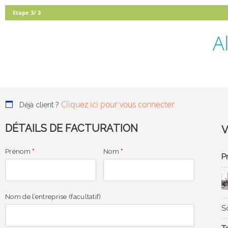
Etape 3/ 3
A
Cliquez ici pour vous connecter
Déjà client ?
DÉTAILS DE FACTURATION
Prénom
*
Nom
*
P
met,
Lorem ipsum dolor sit amet,
Nom de l’entreprise
(facultatif)
S
Ut elit
consectetur adipiscing elit. Ut elit
 mattis,
tellus, luctus nec ullamcorper mattis,