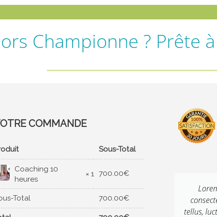
lors Championne ? Prête à b
VOTRE COMMANDE
roduit
Sous-Total
Coaching 10
700.00
€
× 1
heures
Lorem ipsum dolor sit amet,
Lorem
ous-Total
700.00
€
consectetur adipiscing elit. Ut elit
consecte
tellus, luctus nec ullamcorper mattis,
tellus, lu