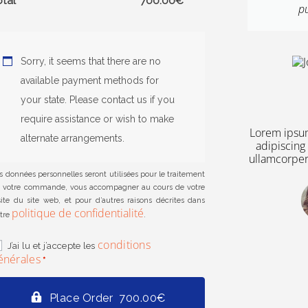
otal
700.00
€
pulvinar dapibus leo.
pu
John Doe
Sorry, it seems that there are no
PDG
available payment methods for
your state. Please contact us if you
require assistance or wish to make
Lorem ipsum
alternate arrangements.
adipiscing e
ullamcorper 
s données personnelles seront utilisées pour le traitement
 votre commande, vous accompagner au cours de votre
site du site web, et pour d’autres raisons décrites dans
politique de confidentialité
tre
.
conditions
J’ai lu et j’accepte les
énérales
*
Place Order 700.00€