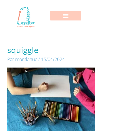
Aller
au
contenu
squiggle
Par
montlahuc
/
15/04/2024