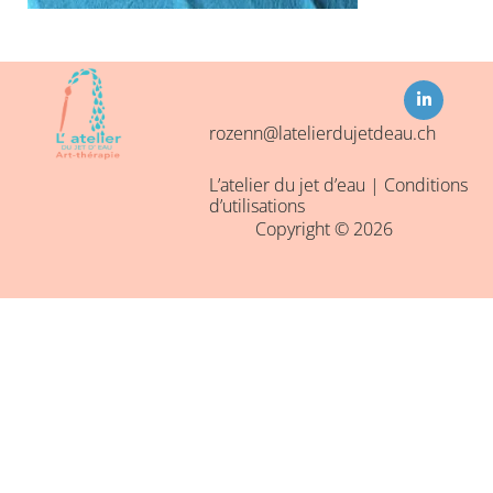
L
i
n
k
rozenn@latelierdujetdeau.ch
e
d
i
L’atelier du jet d’eau |
Conditions
n
-
d’utilisations
i
Copyright © 2026
n