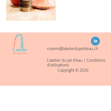
L
i
n
k
rozenn@latelierdujetdeau.ch
e
d
i
L’atelier du jet d’eau |
Conditions
n
-
d’utilisations
i
Copyright © 2026
n