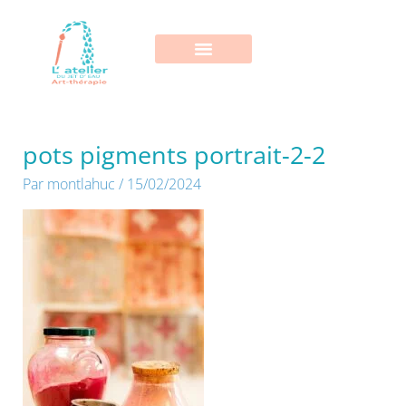
Aller
au
contenu
pots pigments portrait-2-2
Par
montlahuc
/
15/02/2024