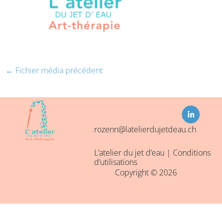
←
Fichier média précédent
L
i
n
k
rozenn@latelierdujetdeau.ch
e
d
i
L’atelier du jet d’eau |
Conditions
n
-
d’utilisations
i
Copyright © 2026
n