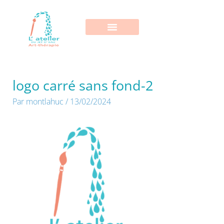
Aller
au
contenu
logo carré sans fond-2
Par
montlahuc
/
13/02/2024