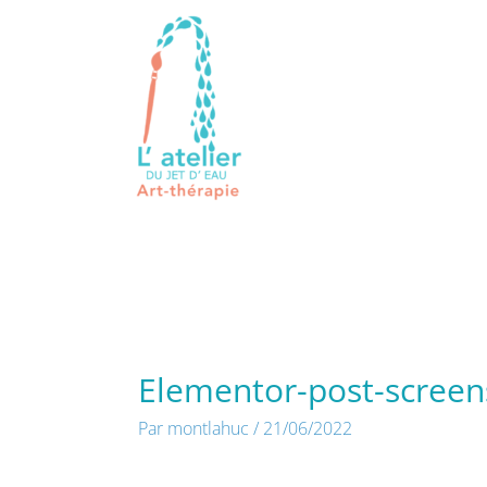
Aller
au
contenu
Elementor-post-scree
Par
montlahuc
/
21/06/2022